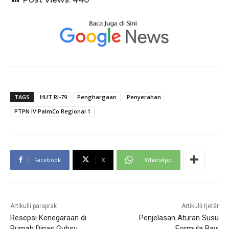
TAGS
HUT RI-79
Penghargaan
Penyerahan
PTPN IV PalmCo Regional 1
Facebook
X
WhatsApp
Artikulli paraprak
Artikulli tjetër
Resepsi Kenegaraan di
Penjelasan Aturan Susu
Rumah Dinas Gubsu
Formula Bayi