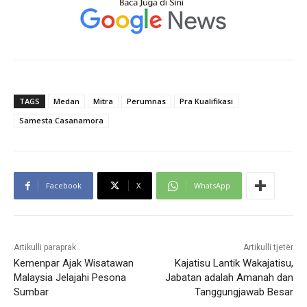
TAGS
Medan
Mitra
Perumnas
Pra Kualifikasi
Samesta Casanamora
Facebook
X
WhatsApp
Artikulli paraprak
Artikulli tjetër
Kemenpar Ajak Wisatawan
Kajatisu Lantik Wakajatisu,
Malaysia Jelajahi Pesona
Jabatan adalah Amanah dan
Sumbar
Tanggungjawab Besar