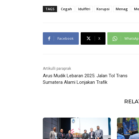
TAGS
Cegah
Idulfitri
Korupsi
Menag
Mo
Facebook
X
WhatsAp
Artikulli paraprak
Arus Mudik Lebaran 2025: Jalan Tol Trans
Sumatera Alami Lonjakan Trafik
RELA