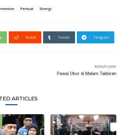
mentum
Perkuat
Sinergi
p
ReddIt
Tumblr
Telegram
Artikulli tjetër
Pawai Obor di Malam Takbiran
TED ARTICLES