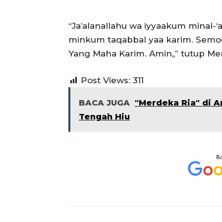
“Ja’alanallahu wa iyyaakum minal-‘a
minkum taqabbal yaa karim. Semoga
Yang Maha Karim. Amin,,” tutup Me
Post Views:
311
BACA JUGA
"Merdeka Ria" di A
Tengah Hiu