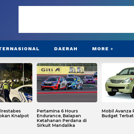
TERNASIONAL
DAERAH
MORE
lrestabes
Pertamina 6 Hours
Mobil Avanza P
bkan Knalpot
Endurance, Balapan
Budget Terbat
Ketahanan Perdana di
Sirkuit Mandalika