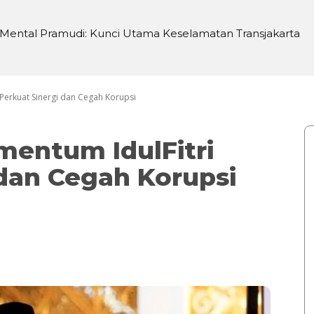
ental Pramudi: Kunci Utama Keselamatan Transjakarta
 di Sei Silau Barat untuk Ketahanan Pangan
Perkuat Sinergi dan Cegah Korupsi
entum IdulFitri
 dan Cegah Korupsi