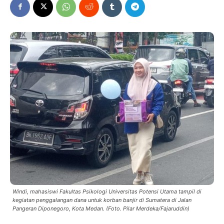
Windi, mahasiswi Fakultas Psikologi Universitas Potensi Utama tampil di
kegiatan penggalangan dana untuk korban banjir di Sumatera di Jalan
Pangeran Diponegoro, Kota Medan. (Foto. Pilar Merdeka/Fajaruddin)