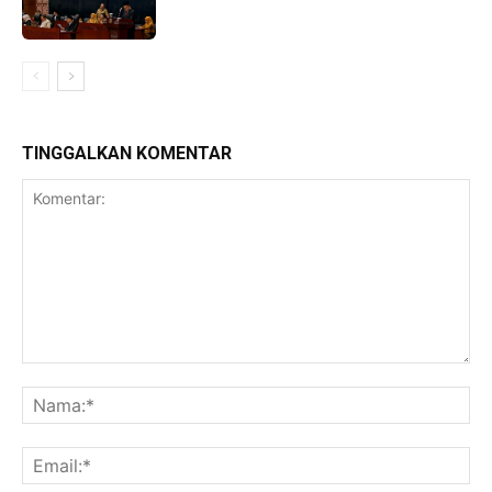
TINGGALKAN KOMENTAR
Komentar:
Na
Ema