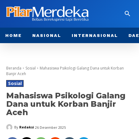
HOME
NASIONAL
INTERNASIONAL
DA
Beranda
Sosial
Mahasiswa Psikologi Galang Dana untuk Korban
Banjir Aceh
Sosial
Mahasiswa Psikologi Galang
Dana untuk Korban Banjir
Aceh
By
Redaksi
26 Desember 2025