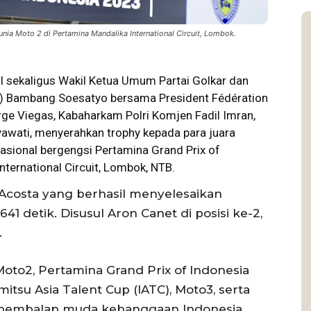
ia Moto 2 di Pertamina Mandalika International Circuit, Lombok.
I
sekaligus Wakil Ketua Umum Partai Golkar dan
I) Bambang Soesatyo bersama President Fédération
rge Viegas, Kabaharkam Polri Komjen Fadil Imran,
awati, menyerahkan trophy kepada para juara
nasional bergengsi
Pertamina
Grand Prix of
nternational Circuit, Lombok, NTB.
Acosta yang berhasil menyelesaikan
1 detik. Disusul Aron Canet di posisi ke-2,
.
oto2, Pertamina Grand Prix of Indonesia
tsu Asia Talent Cup (IATC), Moto3, serta
, pembalap muda kebanggaan Indonesia,