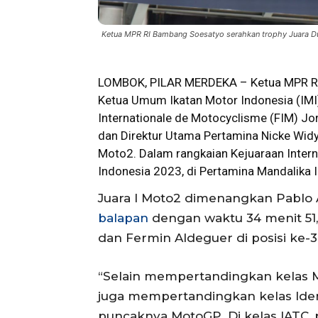
Ketua MPR RI Bambang Soesatyo serahkan trophy Juara Dun
LOMBOK, PILAR MERDEKA –
Ketua MPR R
Ketua Umum Ikatan Motor Indonesia (IM
Internationale de Motocyclisme (FIM) Jo
dan Direktur Utama Pertamina Nicke Widy
Moto2. Dalam rangkaian Kejuaraan Inter
Indonesia 2023, di Pertamina Mandalika I
Juara I Moto2 dimenangkan Pablo 
balapan
dengan waktu 34 menit 51,64
dan Fermin Aldeguer di posisi ke-3
“Selain mempertandingkan kelas M
juga mempertandingkan kelas Idemi
puncaknya MotoGP. Di kelas IATC