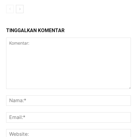
TINGGALKAN KOMENTAR
Komentar:
Na
Ema
Web