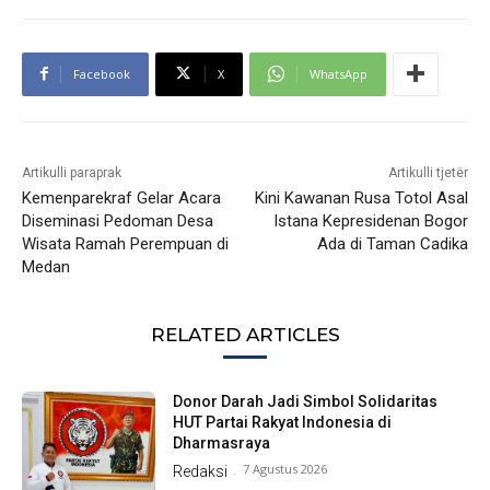
Facebook
X
WhatsApp
Artikulli paraprak
Artikulli tjetër
Kemenparekraf Gelar Acara
Kini Kawanan Rusa Totol Asal
Diseminasi Pedoman Desa
Istana Kepresidenan Bogor
Wisata Ramah Perempuan di
Ada di Taman Cadika
Medan
RELATED ARTICLES
Donor Darah Jadi Simbol Solidaritas
HUT Partai Rakyat Indonesia di
Dharmasraya
7 Agustus 2026
Redaksi
-