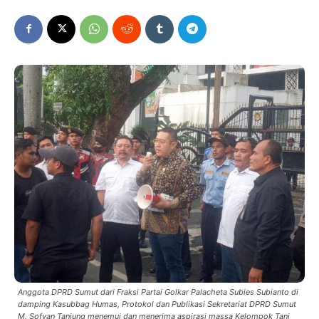
Anggota DPRD Sumut dari Fraksi Partai Golkar Palacheta Subies Subianto di
damping Kasubbag Humas, Protokol dan Publikasi Sekretariat DPRD Sumut
M. Sofyan Tanjung menemui dan menerima aspirasi massa Kelompok Tani