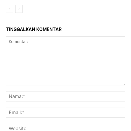
TINGGALKAN KOMENTAR
Komentar:
Na
Ema
Web