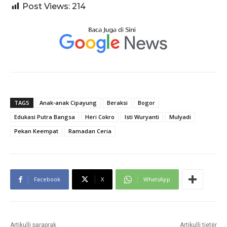
Post Views:
214
TAGS
Anak-anak Cipayung
Beraksi
Bogor
Edukasi Putra Bangsa
Heri Cokro
Isti Wuryanti
Mulyadi
Pekan Keempat
Ramadan Ceria
Facebook
X
WhatsApp
Artikulli paraprak
Artikulli tjetër