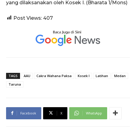
yang dilaksanakan oleh Kosek I. (Bharata 1/Mons)
Post Views:
407
TAGS
AAU
Cakra Wahana Paksa
Kosek I
Latihan
Medan
Taruna
Facebook
X
WhatsApp