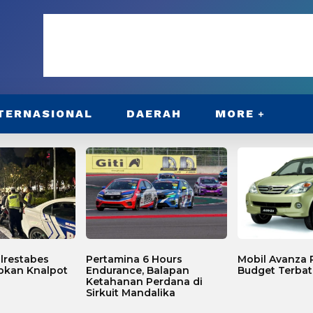
TERNASIONAL
DAERAH
MORE
lrestabes
Pertamina 6 Hours
Mobil Avanza P
bkan Knalpot
Endurance, Balapan
Budget Terbat
Ketahanan Perdana di
Sirkuit Mandalika