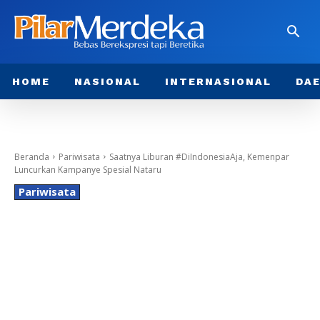
HOME
NASIONAL
INTERNASIONAL
DA
Beranda
Pariwisata
Saatnya Liburan #DiIndonesiaAja, Kemenpar
Luncurkan Kampanye Spesial Nataru
Pariwisata