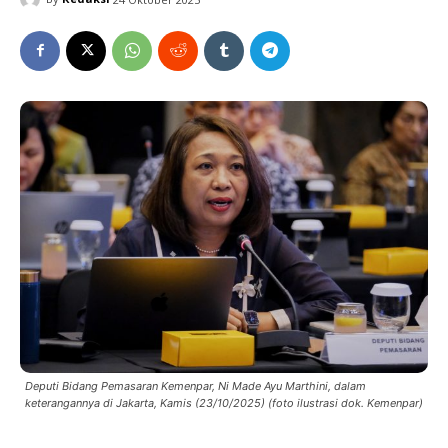
Deputi Bidang Pemasaran Kemenpar, Ni Made Ayu Marthini, dalam
keterangannya di Jakarta, Kamis (23/10/2025) (foto ilustrasi dok. Kemenpar)