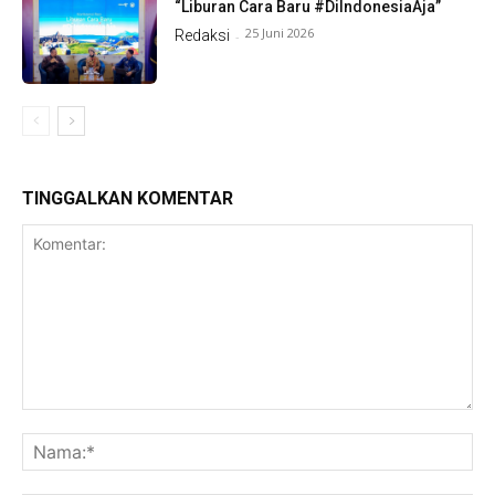
“Liburan Cara Baru #DiIndonesiaAja”
25 Juni 2026
Redaksi
-
TINGGALKAN KOMENTAR
Komentar:
Na