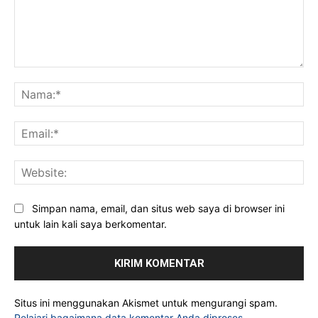
Komentar:
Na
Ema
Web
Simpan nama, email, dan situs web saya di browser ini
untuk lain kali saya berkomentar.
Situs ini menggunakan Akismet untuk mengurangi spam.
Pelajari bagaimana data komentar Anda diproses