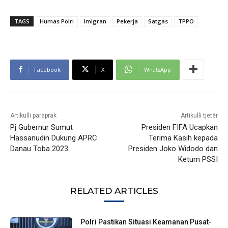
TAGS
Humas Polri
Imigran
Pekerja
Satgas
TPPO
Facebook
X
WhatsApp
Artikulli paraprak
Artikulli tjetër
Pj Gubernur Sumut
Presiden FIFA Ucapkan
Hassanudin Dukung APRC
Terima Kasih kepada
Danau Toba 2023
Presiden Joko Widodo dan
Ketum PSSI
RELATED ARTICLES
Polri Pastikan Situasi Keamanan Pusat-