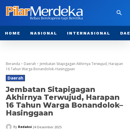
HOME
NASIONAL
INTERNASIONAL
DA
Beranda
Daerah
Jembatan Sitapigagan Akhirnya Terwujud, Harapan
16 Tahun Warga Bonandolok–Hasinggaan
Daerah
Jembatan Sitapigagan
Akhirnya Terwujud, Harapan
16 Tahun Warga Bonandolok–
Hasinggaan
By
Redaksi
24 Desember 2025