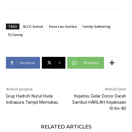
TAGS
ALCO Sumut
Desa Lau Gumba
Family Gathering
PJ Family
Facebook
X
WhatsApp
Artikulli paraprak
Artikulli tjetër
Grup Hadroh Nurul Huda
Kejatisu Gelar Donor Darah
Indrapura Tampil Memukau
Sambut HARLAH Kejaksaan
RI Ke-80
RELATED ARTICLES