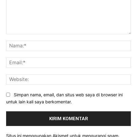
Komentar:
Na
Ema
Web
Simpan nama, email, dan situs web saya di browser ini
untuk lain kali saya berkomentar.
Situs ini menggunakan Akismet untuk mengurangi spam.