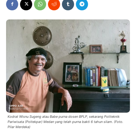
Kodrat Wisnu Sugeng atau Babe purna dosen BPLP, sekarang Politeknik
Pariwisata (Poltekpar) Medan yang telah purna bakti 6 tahun silam. (Foto.
Pilar Merdeka)