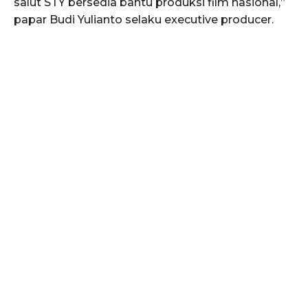
salut STY bersedia bantu produksi film nasional,”
papar Budi Yulianto selaku executive producer.