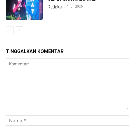
1 Juli 2026
Redaksi
-
TINGGALKAN KOMENTAR
Komentar:
Na
Ema