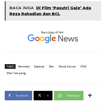
BACA JUGA
Di Film ‘Pasutri Gaje’ Ada
Reza Rahadian dan BCL
TAGS
Bermain
Dipecat
film
Ghost Soccer
PSSI
Shin Tae-yong
Facebook
X
WhatsApp