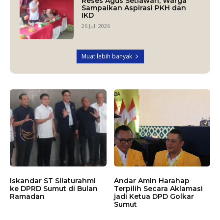
Reses Agus Setiawan, Warga
Sampaikan Aspirasi PKH dan
IKD
26 Juli 2026
Muat lebih banyak
Iskandar ST Silaturahmi
Andar Amin Harahap
ke DPRD Sumut di Bulan
Terpilih Secara Aklamasi
Ramadan
jadi Ketua DPD Golkar
Sumut