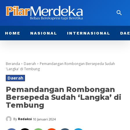
HOME
NASIONAL
INTERNASIONAL
DA
Beranda
Daerah
Pemandangan Rombongan Bersepeda Sudah
'Langka' di Tembung
Daerah
Pemandangan Rombongan
Bersepeda Sudah ‘Langka’ di
Tembung
By
Redaksi
10 Januari 2024