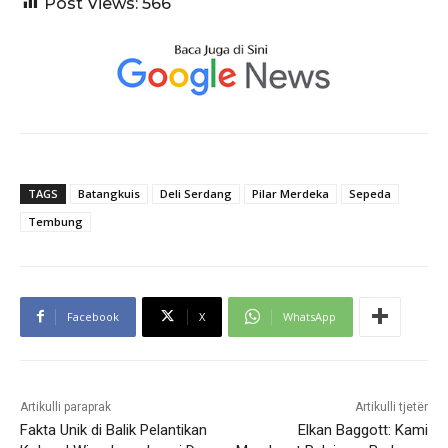
Post Views:
566
TAGS
Batangkuis
Deli Serdang
Pilar Merdeka
Sepeda
Tembung
Facebook
X
WhatsApp
Artikulli paraprak
Artikulli tjetër
Fakta Unik di Balik Pelantikan
Elkan Baggott: Kami