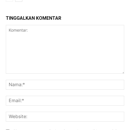
TINGGALKAN KOMENTAR
Komentar:
Na
Ema
Web